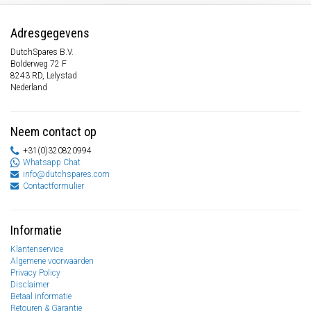
Adresgegevens
DutchSpares B.V.
Bolderweg 72 F
8243 RD, Lelystad
Nederland
Neem contact op
+31(0)320820994
Whatsapp Chat
info@dutchspares.com
Contactformulier
Informatie
Klantenservice
Algemene voorwaarden
Privacy Policy
Disclaimer
Betaal informatie
Retouren & Garantie