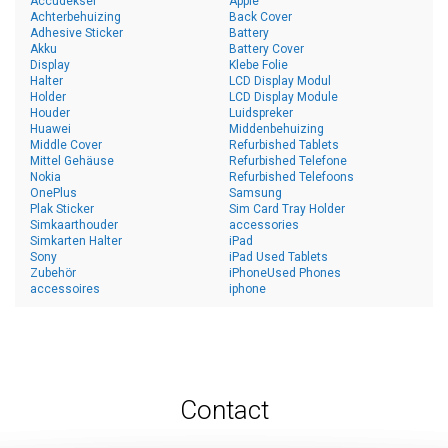
Accudeksel
Apple
Achterbehuizing
Back Cover
Adhesive Sticker
Battery
Akku
Battery Cover
Display
Klebe Folie
Halter
LCD Display Modul
Holder
LCD Display Module
Houder
Luidspreker
Huawei
Middenbehuizing
Middle Cover
Refurbished Tablets
Mittel Gehäuse
Refurbished Telefone
Nokia
Refurbished Telefoons
OnePlus
Samsung
Plak Sticker
Sim Card Tray Holder
Simkaarthouder
accessories
Simkarten Halter
iPad
Sony
iPad Used Tablets
Zubehör
iPhoneUsed Phones
accessoires
iphone
Contact