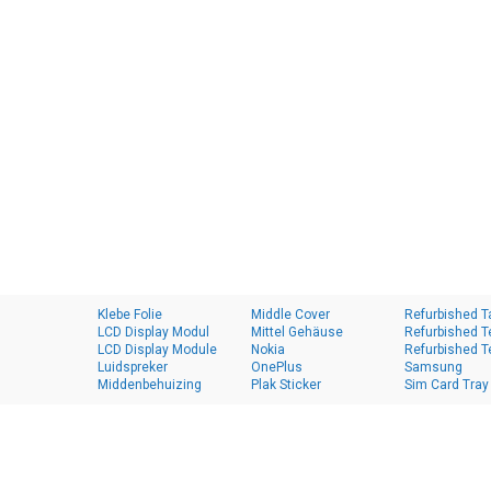
Klebe Folie
Middle Cover
Refurbished T
LCD Display Modul
Mittel Gehäuse
Refurbished T
LCD Display Module
Nokia
Refurbished T
Luidspreker
OnePlus
Samsung
Middenbehuizing
Plak Sticker
Sim Card Tray