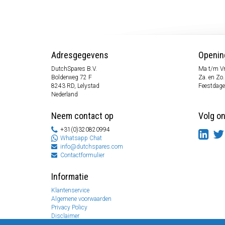
Adresgegevens
Openin
DutchSpares B.V.
Ma t/m Vr
Bolderweg 72 F
Za. en Zo
8243 RD, Lelystad
Feestdage
Nederland
Neem contact op
Volg o
+31(0)320820994
Whatsapp Chat
info@dutchspares.com
Contactformulier
Informatie
Klantenservice
Algemene voorwaarden
Privacy Policy
Disclaimer
Betaal informatie