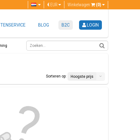
€
EUR
Winkelwagen
(0)
TENSERVICE
BLOG
B2C
LOGIN
ning
Sorteren op:
Hoogste prijs