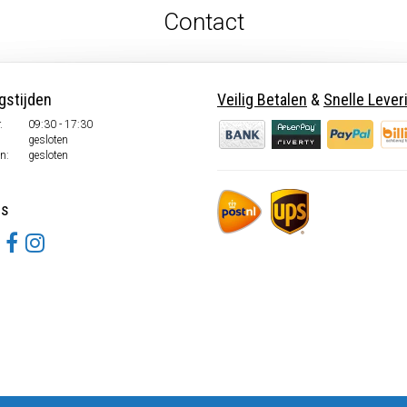
Contact
gstijden
Veilig Betalen
&
Snelle Lever
.
09:30 - 17:30
.
gesloten
n:
gesloten
ns