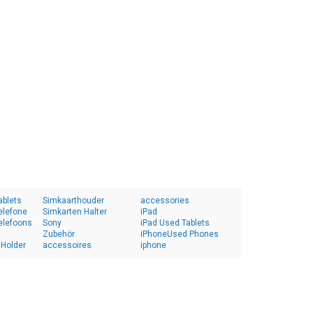
ablets
Simkaarthouder
accessories
elefone
Simkarten Halter
iPad
elefoons
Sony
iPad Used Tablets
Zubehör
iPhoneUsed Phones
 Holder
accessoires
iphone