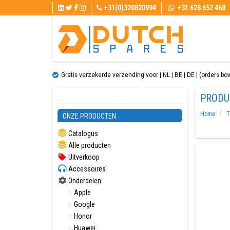
+31(0)320820994
+31 628 652 468
Gratis verzekerde verzending voor | NL | BE | DE | (orders bo
PRODU
Home
T
ONZE PRODUCTEN
Catalogus
Alle producten
Uitverkoop
Accessoires
Onderdelen
Apple
Google
Honor
Huawei