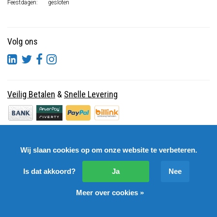
Feestdagen:
gesloten
Volg ons
Veilig Betalen
&
Snelle Levering
Wij slaan cookies op om onze website te verbeteren.
Is dat akkoord?
Ja
Nee
Meer over cookies »
© Copyright 2026 DutchSpares B.V. - Design by
Webdinge.nl
DutchSpares B.V. word beoordeeld met
:
9,9
/
10
(
2541
Reviews) bij
Kiyoh.nl