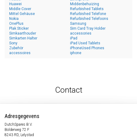
Huawei
Middenbehuizing
Middle Cover
Refurbished Tablets
Mittel Gehäuse
Refurbished Telefone
Nokia
Refurbished Telefoons
OnePlus
Samsung
Plak Sticker
Sim Card Tray Holder
Simkaarthouder
accessories
Simkarten Halter
iPad
Sony
iPad Used Tablets
Zubehör
iPhoneUsed Phones
accessoires
iphone
Contact
Adresgegevens
DutchSpares B.V.
Bolderweg 72 F
8243 RD, Lelystad