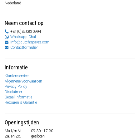
Nederland
Neem contact op
+31(0)320820994
Whatsapp Chat
info@dutchspares.com
Contactformulier
Informatie
Klantenservice
Algemene voorwaarden
Privacy Policy
Disclaimer
Betaal informatie
Retouren & Garantie
Openingstijden
Ma t/m Vr.
09:30 - 17:30
Za. en Zo.
gesloten