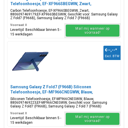
Telefoonhoesje, EF-XF966SBEGWW, Zwart,
Blisterverpakking, 8806097469179;EF-XF966SBEGWW
Carbon Telefoonhoesje, EF-XF966SBEGWW, Zwart,
8806097469179;EF-XF966SBEGWW, Geschikt voor: Samsung Galaxy
Z Fold7 (F966B), Samsung Galaxy Z Fold 7 (F966B)
Voorraad: 0
Mail mij wanneer op
Levertijd: Beschikbaar binnen 5 -
voorraad!
15 werkdagen
€--,--
*
Excl. BTW
Samsung Galaxy Z Fold7 (F966B) Siliconen
Telefoonhoesje, EF-MF966CNEGWW, Blauw,
Blisterverpakking, 8806097469223;EF-MF966CNEGWW
Siliconen Telefoonhoesje, EF-MF966CNEGWW, Blauw,
8806097469223;EF-MF966CNEGWW, Geschikt voor: Samsung
Galaxy Z Fold7 (F966B), Samsung Galaxy Z Fold 7 (F966B)
Voorraad: 0
Mail mij wanneer op
Levertijd: Beschikbaar binnen 5 -
voorraad!
15 werkdagen