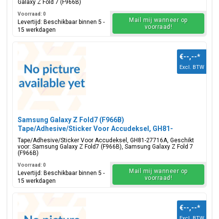
Galaxy Z Fold 7 (F966B)
Voorraad: 0
Mail mij wanneer op
Levertijd: Beschikbaar binnen 5 -
voorraad!
15 werkdagen
€--,--
*
Excl. BTW
Samsung Galaxy Z Fold7 (F966B)
Tape/Adhesive/Sticker Voor Accudeksel, GH81-
27716A
Tape/Adhesive/Sticker Voor Accudeksel, GH81-27716A, Geschikt
voor: Samsung Galaxy Z Fold7 (F966B), Samsung Galaxy Z Fold 7
(F966B)
Voorraad: 0
Mail mij wanneer op
Levertijd: Beschikbaar binnen 5 -
voorraad!
15 werkdagen
€--,--
*
Excl. BTW