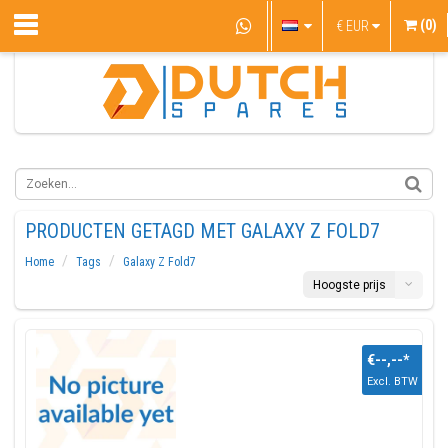
(0)
€
EUR
PRODUCTEN GETAGD MET GALAXY Z FOLD7
Home
Tags
Galaxy Z Fold7
Hoogste prijs
€--,--
*
Excl. BTW