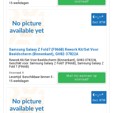
voorraad!
15 werkdagen
€--,--
*
Excl. BTW
Samsung Galaxy Z Fold7 (F966B) Rework Kit/Set Voor
Beeldscherm (Binnenkant), GH82-37822A
Rework Kit/Set Voor Beeldscherm (Binnenkant), GH82-37822A,
Geschikt voor: Samsung Galaxy Z Fold7 (F966B), Samsung Galaxy Z
Fold 7 (F966B)
Voorraad: 0
Mail mij wanneer op
Levertijd: Beschikbaar binnen 5 -
voorraad!
15 werkdagen
€--,--
*
Excl. BTW