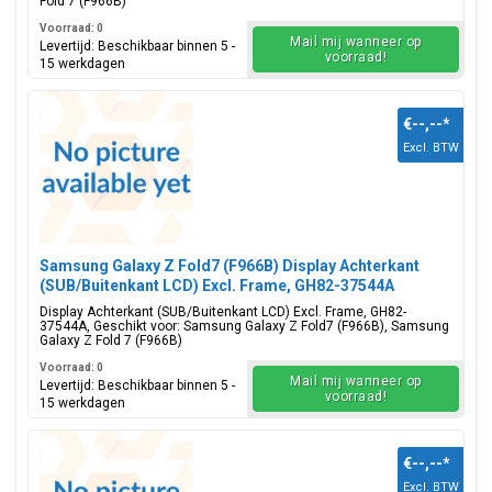
Fold 7 (F966B)
Voorraad: 0
Mail mij wanneer op
Levertijd: Beschikbaar binnen 5 -
voorraad!
15 werkdagen
€--,--
*
Excl. BTW
Samsung Galaxy Z Fold7 (F966B) Display Achterkant
(SUB/Buitenkant LCD) Excl. Frame, GH82-37544A
Display Achterkant (SUB/Buitenkant LCD) Excl. Frame, GH82-
37544A, Geschikt voor: Samsung Galaxy Z Fold7 (F966B), Samsung
Galaxy Z Fold 7 (F966B)
Voorraad: 0
Mail mij wanneer op
Levertijd: Beschikbaar binnen 5 -
voorraad!
15 werkdagen
€--,--
*
Excl. BTW