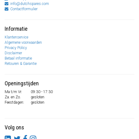
info@dutchspares.com
Contactformulier
Informatie
Klantenservice
Algemene voorwaarden
Privacy Policy
Disclaimer
Betaal informatie
Retouren & Garantie
Openingstijden
Ma t/m Vr.
09:30 - 17:30
Za. en Zo.
gesloten
Feestdagen:
gesloten
Volg ons