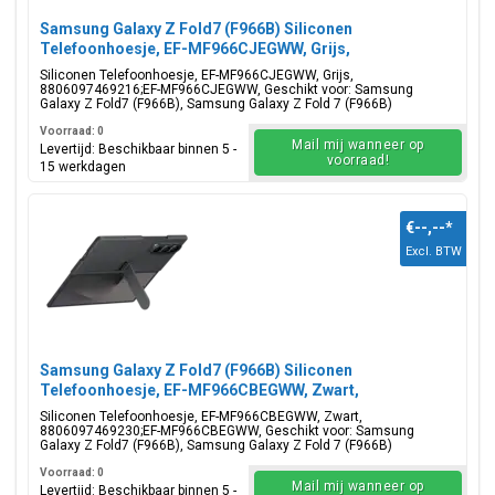
Samsung Galaxy Z Fold7 (F966B) Siliconen
Telefoonhoesje, EF-MF966CJEGWW, Grijs,
Blisterverpakking, 8806097469216;EF-MF966CJEGWW
Siliconen Telefoonhoesje, EF-MF966CJEGWW, Grijs,
8806097469216;EF-MF966CJEGWW, Geschikt voor: Samsung
Galaxy Z Fold7 (F966B), Samsung Galaxy Z Fold 7 (F966B)
Voorraad: 0
Mail mij wanneer op
Levertijd: Beschikbaar binnen 5 -
voorraad!
15 werkdagen
€--,--
*
Excl. BTW
Samsung Galaxy Z Fold7 (F966B) Siliconen
Telefoonhoesje, EF-MF966CBEGWW, Zwart,
Blisterverpakking, 8806097469230;EF-MF966CBEGWW
Siliconen Telefoonhoesje, EF-MF966CBEGWW, Zwart,
8806097469230;EF-MF966CBEGWW, Geschikt voor: Samsung
Galaxy Z Fold7 (F966B), Samsung Galaxy Z Fold 7 (F966B)
Voorraad: 0
Mail mij wanneer op
Levertijd: Beschikbaar binnen 5 -