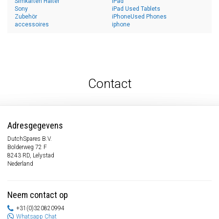
Simkarten Halter
iPad
Sony
iPad Used Tablets
Zubehör
iPhoneUsed Phones
accessoires
iphone
Contact
Adresgegevens
DutchSpares B.V.
Bolderweg 72 F
8243 RD, Lelystad
Nederland
Neem contact op
+31(0)320820994
Whatsapp Chat