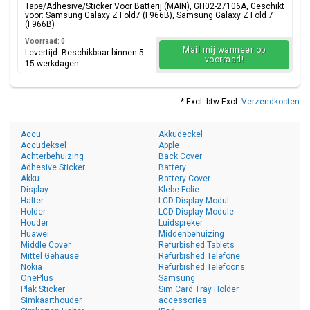
27106A
Tape/Adhesive/Sticker Voor Batterij (MAIN), GH02-27106A, Geschikt
voor: Samsung Galaxy Z Fold7 (F966B), Samsung Galaxy Z Fold 7
(F966B)
Voorraad: 0
Mail mij wanneer op
Levertijd: Beschikbaar binnen 5 -
voorraad!
15 werkdagen
* Excl. btw Excl.
Verzendkosten
Accu
Akkudeckel
Accudeksel
Apple
Achterbehuizing
Back Cover
Adhesive Sticker
Battery
Akku
Battery Cover
Display
Klebe Folie
Halter
LCD Display Modul
Holder
LCD Display Module
Houder
Luidspreker
Huawei
Middenbehuizing
Middle Cover
Refurbished Tablets
Mittel Gehäuse
Refurbished Telefone
Nokia
Refurbished Telefoons
OnePlus
Samsung
Plak Sticker
Sim Card Tray Holder
Simkaarthouder
accessories