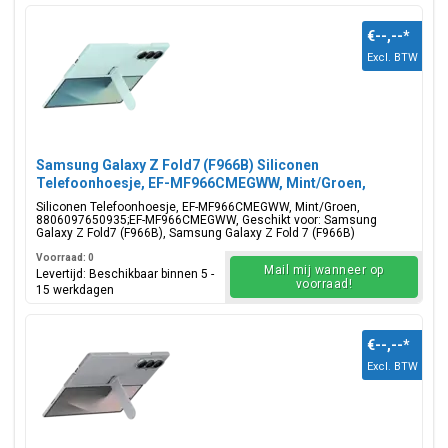
€--,--
*
Excl. BTW
Samsung Galaxy Z Fold7 (F966B) Siliconen
Telefoonhoesje, EF-MF966CMEGWW, Mint/Groen,
Blisterverpakking, 8806097650935;EF-MF966CMEGWW
Siliconen Telefoonhoesje, EF-MF966CMEGWW, Mint/Groen,
8806097650935;EF-MF966CMEGWW, Geschikt voor: Samsung
Galaxy Z Fold7 (F966B), Samsung Galaxy Z Fold 7 (F966B)
Voorraad: 0
Mail mij wanneer op
Levertijd: Beschikbaar binnen 5 -
voorraad!
15 werkdagen
€--,--
*
Excl. BTW