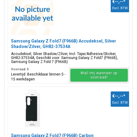
€--,--
*
Excl. BTW
Samsung Galaxy Z Fold7 (F966B) Accudeksel, Silver
Shadow/Zilver, GH82-37534A
Accudeksel, Silver Shadow/Zilver, Incl. Tape/Adhesive/Sticker,
GH82-37534A, Geschikt voor: Samsung Galaxy Z Fold7 (F966B),
Samsung Galaxy Z Fold 7 (F966B)
Voorraad: 0
Mail mij wanneer op
Levertijd: Beschikbaar binnen 5 -
voorraad!
15 werkdagen
€--,--
*
Excl. BTW
Samsung Galaxy Z Fold7 (F966B) Carbon