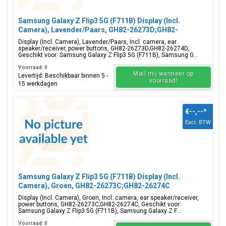
Samsung Galaxy Z Flip3 5G (F711B) Display (Incl.
Camera), Lavender/Paars, GH82-26273D;GH82-
26274D
Display (Incl. Camera), Lavender/Paars, Incl. camera, ear
speaker/receiver, power buttons, GH82-26273D;GH82-26274D,
Geschikt voor: Samsung Galaxy Z Flip3 5G (F711B), Samsung G...
Voorraad: 0
Mail mij wanneer op
Levertijd: Beschikbaar binnen 5 -
voorraad!
15 werkdagen
€--,--
*
Excl. BTW
Samsung Galaxy Z Flip3 5G (F711B) Display (Incl.
Camera), Groen, GH82-26273C;GH82-26274C
Display (Incl. Camera), Groen, Incl. camera, ear speaker/receiver,
power buttons, GH82-26273C;GH82-26274C, Geschikt voor:
Samsung Galaxy Z Flip3 5G (F711B), Samsung Galaxy Z F...
Voorraad: 0