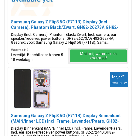
Samsung Galaxy Z Flip3 5G (F711B) Display (Incl.
Camera), Phantom Black/Zwart, GH82-26273A;GH82-
26274A
Display (Incl. Camera), Phantom Black/Zwart, Incl. camera, ear
speaker/receiver, power buttons, GH82-26273A;GH82-26274A,
Geschikt voor: Samsung Galaxy Z Flip3 5G (F711B), Sams...
Voorraad: 0
Mail mij wanneer op
Levertijd: Beschikbaar binnen 5 -
voorraad!
15 werkdagen
€--,--
*
Excl. BTW
Samsung Galaxy Z Flip3 5G (F711B) Display Binnenkant
(MAIN/Inner LCD) Incl. Frame, Lavender/Paars, GH82-
27244D;GH82-27243D
Display Binnenkant (MAIN/Inner LCD) Incl. Frame, Lavender/Paars,
Incl. ear speaker/receiver, power buttons, GH82-27244D;GH82-