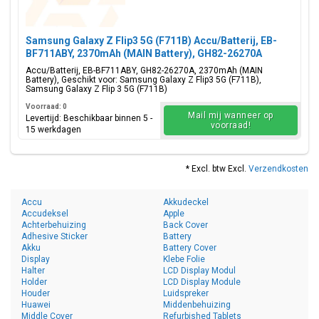
Samsung Galaxy Z Flip3 5G (F711B) Accu/Batterij, EB-
BF711ABY, 2370mAh (MAIN Battery), GH82-26270A
Accu/Batterij, EB-BF711ABY, GH82-26270A, 2370mAh (MAIN
Battery), Geschikt voor: Samsung Galaxy Z Flip3 5G (F711B),
Samsung Galaxy Z Flip 3 5G (F711B)
Voorraad: 0
Mail mij wanneer op
Levertijd: Beschikbaar binnen 5 -
voorraad!
15 werkdagen
* Excl. btw Excl.
Verzendkosten
Accu
Akkudeckel
Accudeksel
Apple
Achterbehuizing
Back Cover
Adhesive Sticker
Battery
Akku
Battery Cover
Display
Klebe Folie
Halter
LCD Display Modul
Holder
LCD Display Module
Houder
Luidspreker
Huawei
Middenbehuizing
Middle Cover
Refurbished Tablets