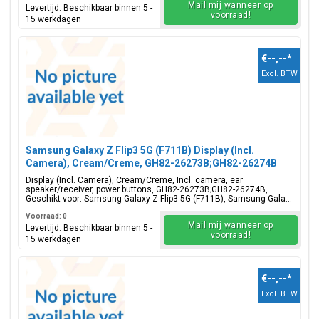
Mail mij wanneer op
Levertijd: Beschikbaar binnen 5 -
voorraad!
15 werkdagen
€--,--
*
Excl. BTW
Samsung Galaxy Z Flip3 5G (F711B) Display (Incl.
Camera), Cream/Creme, GH82-26273B;GH82-26274B
Display (Incl. Camera), Cream/Creme, Incl. camera, ear
speaker/receiver, power buttons, GH82-26273B;GH82-26274B,
Geschikt voor: Samsung Galaxy Z Flip3 5G (F711B), Samsung Gala...
Voorraad: 0
Mail mij wanneer op
Levertijd: Beschikbaar binnen 5 -
voorraad!
15 werkdagen
€--,--
*
Excl. BTW