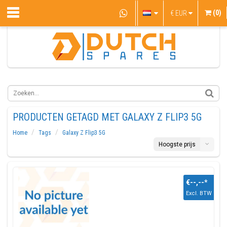
(0)
€
EUR
PRODUCTEN GETAGD MET GALAXY Z FLIP3 5G
Home
Tags
Galaxy Z Flip3 5G
Hoogste prijs
€--,--
*
Excl. BTW