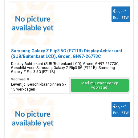
€--,--
*
Excl. BTW
Samsung Galaxy Z Flip3 5G (F711B) Display Achterkant
(SUB/Buitenkant LCD), Groen, GH97-26773C
Display Achterkant (SUB/Buitenkant LCD), Groen, GH97-26773C,
Geschikt voor: Samsung Galaxy Z Flip3 5G (F711B), Samsung
Galaxy Z Flip 3 5G (F711B)
Voorraad: 0
Mail mij wanneer op
Levertijd: Beschikbaar binnen 5 -
voorraad!
15 werkdagen
€--,--
*
Excl. BTW