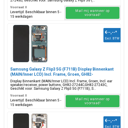
27243D, Geschikt voor: Samsung Galaxy Z Flip3 5G (...
Voorraad: 0
Mail mij wanneer op
Levertijd: Beschikbaar binnen 5 -
voorraad!
15 werkdagen
€--,--
*
Excl. BTW
Samsung Galaxy Z Flip3 5G (F711B) Display Binnenkant
(MAIN/Inner LCD) Incl. Frame, Groen, GH82-
27244C;GH82-27243C
Display Binnenkant (MAIN/Inner LCD) Incl. Frame, Groen, Incl. ear
speaker/receiver, power buttons, GH82-27244C;GH82-27243C,
Geschikt voor: Samsung Galaxy Z Flip3 5G (F711B), S...
Voorraad: 0
Mail mij wanneer op
Levertijd: Beschikbaar binnen 5 -
voorraad!
15 werkdagen
€--,--
*
Excl. BTW