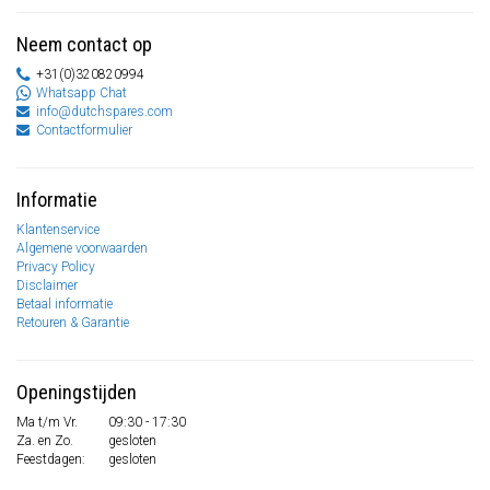
Neem contact op
+31(0)320820994
Whatsapp Chat
info@dutchspares.com
Contactformulier
Informatie
Klantenservice
Algemene voorwaarden
Privacy Policy
Disclaimer
Betaal informatie
Retouren & Garantie
Openingstijden
Ma t/m Vr.
09:30 - 17:30
Za. en Zo.
gesloten
Feestdagen:
gesloten