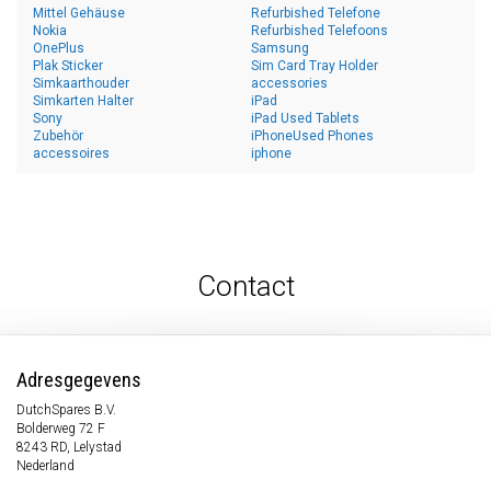
Mittel Gehäuse
Refurbished Telefone
Nokia
Refurbished Telefoons
OnePlus
Samsung
Plak Sticker
Sim Card Tray Holder
Simkaarthouder
accessories
Simkarten Halter
iPad
Sony
iPad Used Tablets
Zubehör
iPhoneUsed Phones
accessoires
iphone
Contact
Adresgegevens
DutchSpares B.V.
Bolderweg 72 F
8243 RD, Lelystad
Nederland