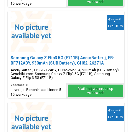
voorraad!
15 werkdagen
€--,--
*
Excl. BTW
Samsung Galaxy Z Flip3 5G (F711B) Accu/Batterij, EB-
BF712ABY, 930mAh (SUB Battery), GH82-26271A
Accu/Batterij, EB-BF712ABY, GH82-26271A, 930mAh (SUB Battery),
Geschikt voor: Samsung Galaxy Z Flip3 5G (F711B), Samsung
Galaxy Z Flip 3 5G (F711B)
Voorraad: 0
Mail mij wanneer op
Levertijd: Beschikbaar binnen 5 -
voorraad!
15 werkdagen
€--,--
*
Excl. BTW