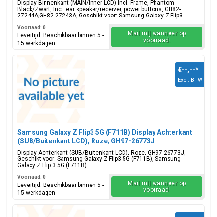
GH82-27244A;GH82-27243A
Display Binnenkant (MAIN/Inner LCD) Incl. Frame, Phantom
Black/Zwart, Incl. ear speaker/receiver, power buttons, GH82-
27244A;GH82-27243A, Geschikt voor: Samsung Galaxy Z Flip3...
Voorraad: 0
Mail mij wanneer op
Levertijd: Beschikbaar binnen 5 -
voorraad!
15 werkdagen
€--,--
*
Excl. BTW
Samsung Galaxy Z Flip3 5G (F711B) Display Achterkant
(SUB/Buitenkant LCD), Roze, GH97-26773J
Display Achterkant (SUB/Buitenkant LCD), Roze, GH97-26773J,
Geschikt voor: Samsung Galaxy Z Flip3 5G (F711B), Samsung
Galaxy Z Flip 3 5G (F711B)
Voorraad: 0
Mail mij wanneer op
Levertijd: Beschikbaar binnen 5 -
voorraad!
15 werkdagen