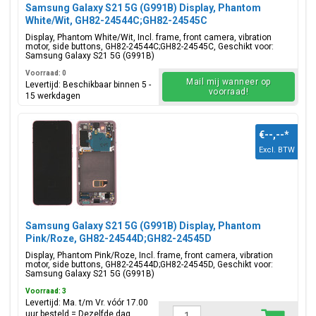
Samsung Galaxy S21 5G (G991B) Display, Phantom
White/Wit, GH82-24544C;GH82-24545C
Display, Phantom White/Wit, Incl. frame, front camera, vibration
motor, side buttons, GH82-24544C;GH82-24545C, Geschikt voor:
Samsung Galaxy S21 5G (G991B)
Voorraad: 0
Mail mij wanneer op
Levertijd: Beschikbaar binnen 5 -
voorraad!
15 werkdagen
€--,--
*
Excl. BTW
Samsung Galaxy S21 5G (G991B) Display, Phantom
Pink/Roze, GH82-24544D;GH82-24545D
Display, Phantom Pink/Roze, Incl. frame, front camera, vibration
motor, side buttons, GH82-24544D;GH82-24545D, Geschikt voor:
Samsung Galaxy S21 5G (G991B)
Voorraad: 3
Levertijd: Ma. t/m Vr. vóór 17.00
uur besteld = Dezelfde dag