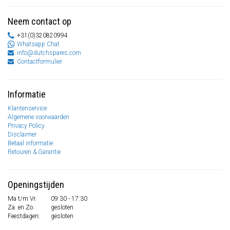
Neem contact op
+31(0)320820994
Whatsapp Chat
info@dutchspares.com
Contactformulier
Informatie
Klantenservice
Algemene voorwaarden
Privacy Policy
Disclaimer
Betaal informatie
Retouren & Garantie
Openingstijden
Ma t/m Vr.
09:30 - 17:30
Za. en Zo.
gesloten
Feestdagen:
gesloten