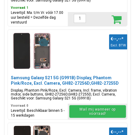
Geschikt voor: Samsung Galaxy S21 5G (G991B)
Voorraad: 1
Levertijd: Ma. t/m Vr. vóór 17.00
uur besteld = Dezelfde dag
verstuurd
€--,--
*
Excl. BTW
Samsung Galaxy S21 5G (G991B) Display, Phantom
Pink/Roze, Excl. Camera, GH82-27256D;GH82-27255D
Display, Phantom Pink/Roze, Excl. Camera, Incl. frame, vibration
motor, side buttons, GH82-27256D;GH82-27255D, Excl. Camera,
Geschikt voor: Samsung Galaxy S21 5G (G991B)
Voorraad: 0
Mail mij wanneer op
Levertijd: Beschikbaar binnen 5 -
voorraad!
15 werkdagen
€--,--
*