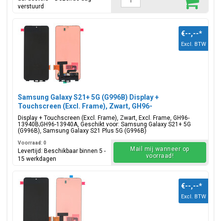
verstuurd
€--,--
*
Excl. BTW
Samsung Galaxy S21+ 5G (G996B) Display +
Touchscreen (Excl. Frame), Zwart, GH96-
13940B;GH96-13940A;GH96-13940A
Display + Touchscreen (Excl. Frame), Zwart, Excl. Frame, GH96-
13940B;GH96-13940A, Geschikt voor: Samsung Galaxy S21+ 5G
(G996B), Samsung Galaxy S21 Plus 5G (G996B)
Voorraad: 0
Mail mij wanneer op
Levertijd: Beschikbaar binnen 5 -
voorraad!
15 werkdagen
€--,--
*
Excl. BTW