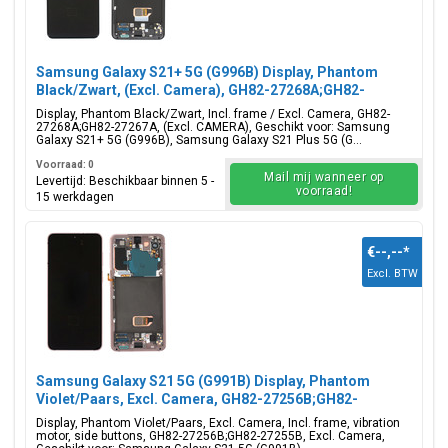
Samsung Galaxy S21+ 5G (G996B) Display, Phantom
Black/Zwart, (Excl. Camera), GH82-27268A;GH82-
27267A
Display, Phantom Black/Zwart, Incl. frame / Excl. Camera, GH82-
27268A;GH82-27267A, (Excl. CAMERA), Geschikt voor: Samsung
Galaxy S21+ 5G (G996B), Samsung Galaxy S21 Plus 5G (G...
Voorraad: 0
Mail mij wanneer op
Levertijd: Beschikbaar binnen 5 -
voorraad!
15 werkdagen
€--,--
*
Excl. BTW
Samsung Galaxy S21 5G (G991B) Display, Phantom
Violet/Paars, Excl. Camera, GH82-27256B;GH82-
27255B
Display, Phantom Violet/Paars, Excl. Camera, Incl. frame, vibration
motor, side buttons, GH82-27256B;GH82-27255B, Excl. Camera,