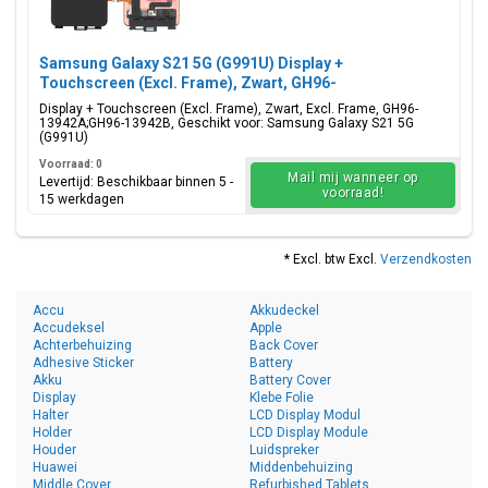
Samsung Galaxy S21 5G (G991U) Display +
Touchscreen (Excl. Frame), Zwart, GH96-
13942A;GH96-13942B
Display + Touchscreen (Excl. Frame), Zwart, Excl. Frame, GH96-
13942A;GH96-13942B, Geschikt voor: Samsung Galaxy S21 5G
(G991U)
Voorraad: 0
Mail mij wanneer op
Levertijd: Beschikbaar binnen 5 -
voorraad!
15 werkdagen
* Excl. btw Excl.
Verzendkosten
Accu
Akkudeckel
Accudeksel
Apple
Achterbehuizing
Back Cover
Adhesive Sticker
Battery
Akku
Battery Cover
Display
Klebe Folie
Halter
LCD Display Modul
Holder
LCD Display Module
Houder
Luidspreker
Huawei
Middenbehuizing
Middle Cover
Refurbished Tablets