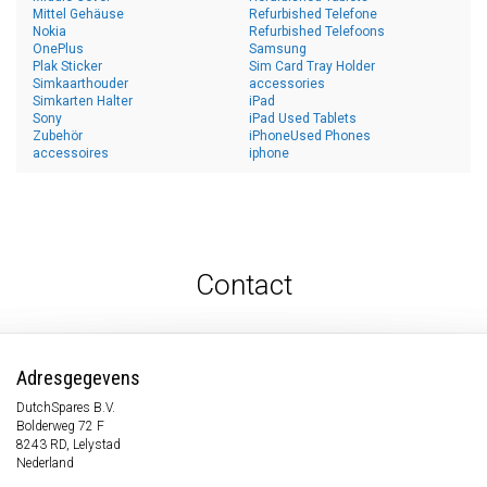
Mittel Gehäuse
Refurbished Telefone
Nokia
Refurbished Telefoons
OnePlus
Samsung
Plak Sticker
Sim Card Tray Holder
Simkaarthouder
accessories
Simkarten Halter
iPad
Sony
iPad Used Tablets
Zubehör
iPhoneUsed Phones
accessoires
iphone
Contact
Adresgegevens
DutchSpares B.V.
Bolderweg 72 F
8243 RD, Lelystad
Nederland