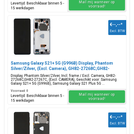
Mail mij wanneer op
Levertijd: Beschikbaar binnen 5 -
voorraad!
15 werkdagen
€--,--
*
Excl. BTW
Samsung Galaxy S21+ 5G (G996B) Display, Phantom
Silver/Zilver, (Excl. Camera), GH82-27268C;GH82-
27267C
Display, Phantom Silver/Zilver, Incl. frame / Excl. Camera, GH82-
27268C;GH82-27267C, (Excl. CAMERA), Geschikt voor: Samsung
Galaxy S21+ 5G (G996B), Samsung Galaxy S21 Plus 5G ...
Voorraad: 0
Mail mij wanneer op
Levertijd: Beschikbaar binnen 5 -
voorraad!
15 werkdagen
€--,--
*
Excl. BTW