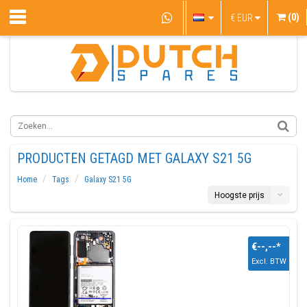
(0)
€
EUR
PRODUCTEN GETAGD MET GALAXY S21 5G
Home
Tags
Galaxy S21 5G
Hoogste prijs
€--,--
*
Excl. BTW