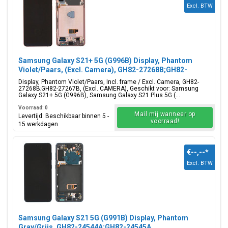
Excl. BTW
Samsung Galaxy S21+ 5G (G996B) Display, Phantom
Violet/Paars, (Excl. Camera), GH82-27268B;GH82-
27267B
Display, Phantom Violet/Paars, Incl. frame / Excl. Camera, GH82-
27268B;GH82-27267B, (Excl. CAMERA), Geschikt voor: Samsung
Galaxy S21+ 5G (G996B), Samsung Galaxy S21 Plus 5G (...
Voorraad: 0
Mail mij wanneer op
Levertijd: Beschikbaar binnen 5 -
voorraad!
15 werkdagen
€--,--
*
Excl. BTW
Samsung Galaxy S21 5G (G991B) Display, Phantom
Gray/Grijs, GH82-24544A;GH82-24545A