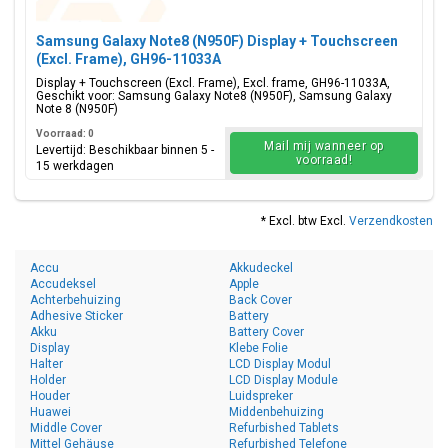
Samsung Galaxy Note8 (N950F) Display + Touchscreen
(Excl. Frame), GH96-11033A
Display + Touchscreen (Excl. Frame), Excl. frame, GH96-11033A,
Geschikt voor: Samsung Galaxy Note8 (N950F), Samsung Galaxy
Note 8 (N950F)
Voorraad: 0
Mail mij wanneer op
Levertijd: Beschikbaar binnen 5 -
voorraad!
15 werkdagen
* Excl. btw Excl.
Verzendkosten
Accu
Akkudeckel
Accudeksel
Apple
Achterbehuizing
Back Cover
Adhesive Sticker
Battery
Akku
Battery Cover
Display
Klebe Folie
Halter
LCD Display Modul
Holder
LCD Display Module
Houder
Luidspreker
Huawei
Middenbehuizing
Middle Cover
Refurbished Tablets
Mittel Gehäuse
Refurbished Telefone