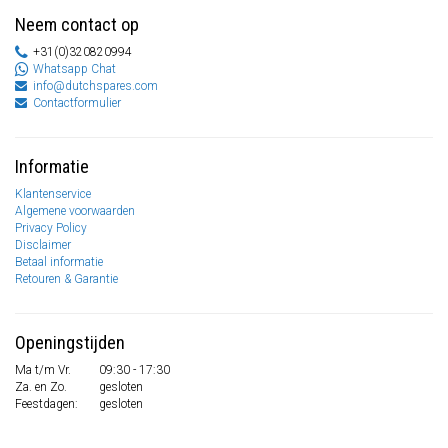
Neem contact op
+31(0)320820994
Whatsapp Chat
info@dutchspares.com
Contactformulier
Informatie
Klantenservice
Algemene voorwaarden
Privacy Policy
Disclaimer
Betaal informatie
Retouren & Garantie
Openingstijden
Ma t/m Vr.
09:30 - 17:30
Za. en Zo.
gesloten
Feestdagen:
gesloten