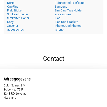
Nokia
Refurbished Telefoons
OnePlus
Samsung
Plak Sticker
Sim Card Tray Holder
Simkaarthouder
accessories
Simkarten Halter
iPad
Sony
iPad Used Tablets
Zubehör
iPhoneUsed Phones
accessoires
iphone
Contact
Adresgegevens
DutchSpares B.V.
Bolderweg 72 F
8243 RD, Lelystad
Nederland