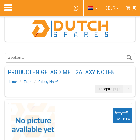
(0)
€
EUR
PRODUCTEN GETAGD MET GALAXY NOTE8
Home
Tags
Galaxy Note8
Hoogste prijs
€--,--
*
Excl. BTW