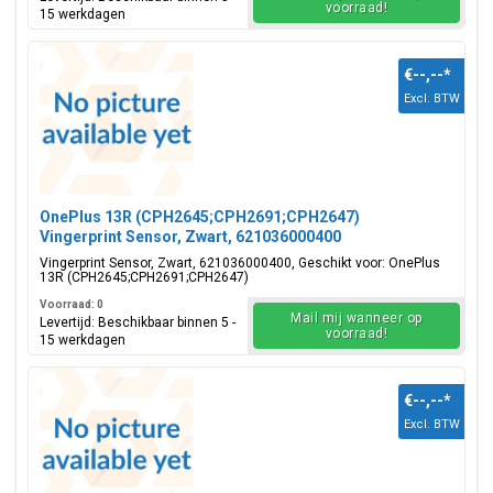
voorraad!
15 werkdagen
€--,--
*
Excl. BTW
OnePlus 13R (CPH2645;CPH2691;CPH2647)
Vingerprint Sensor, Zwart, 621036000400
Vingerprint Sensor, Zwart, 621036000400, Geschikt voor: OnePlus
13R (CPH2645;CPH2691;CPH2647)
Voorraad: 0
Mail mij wanneer op
Levertijd: Beschikbaar binnen 5 -
voorraad!
15 werkdagen
€--,--
*
Excl. BTW