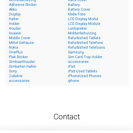
Achterbehuizing
Back Cover
Adhesive Sticker
Battery
Akku
Battery Cover
Display
Klebe Folie
Halter
LCD Display Modul
Holder
LCD Display Module
Houder
Luidspreker
Huawei
Middenbehuizing
Middle Cover
Refurbished Tablets
Mittel Gehäuse
Refurbished Telefone
Nokia
Refurbished Telefoons
OnePlus
Samsung
Plak Sticker
Sim Card Tray Holder
Simkaarthouder
accessories
Simkarten Halter
iPad
Sony
iPad Used Tablets
Zubehör
iPhoneUsed Phones
accessoires
iphone
Contact