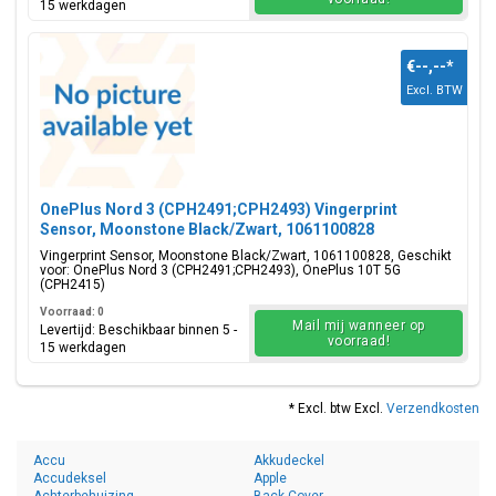
15 werkdagen
€--,--
*
Excl. BTW
OnePlus Nord 3 (CPH2491;CPH2493) Vingerprint
Sensor, Moonstone Black/Zwart, 1061100828
Vingerprint Sensor, Moonstone Black/Zwart, 1061100828, Geschikt
voor: OnePlus Nord 3 (CPH2491;CPH2493), OnePlus 10T 5G
(CPH2415)
Voorraad: 0
Mail mij wanneer op
Levertijd: Beschikbaar binnen 5 -
voorraad!
15 werkdagen
* Excl. btw Excl.
Verzendkosten
Accu
Akkudeckel
Accudeksel
Apple