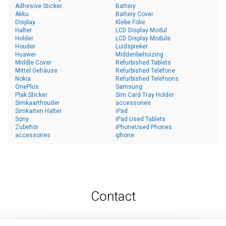
Adhesive Sticker
Battery
Akku
Battery Cover
Display
Klebe Folie
Halter
LCD Display Modul
Holder
LCD Display Module
Houder
Luidspreker
Huawei
Middenbehuizing
Middle Cover
Refurbished Tablets
Mittel Gehäuse
Refurbished Telefone
Nokia
Refurbished Telefoons
OnePlus
Samsung
Plak Sticker
Sim Card Tray Holder
Simkaarthouder
accessories
Simkarten Halter
iPad
Sony
iPad Used Tablets
Zubehör
iPhoneUsed Phones
accessoires
iphone
Contact