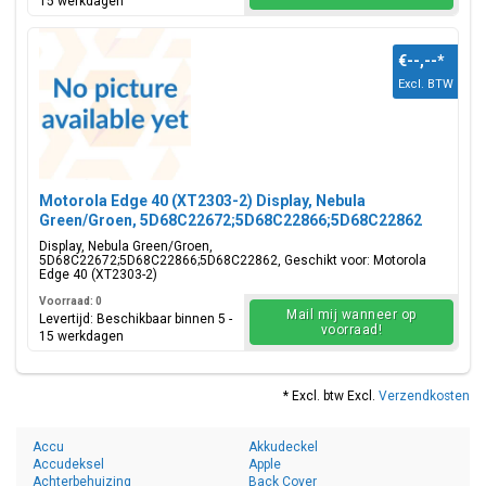
15 werkdagen
€--,--
*
Excl. BTW
Motorola Edge 40 (XT2303-2) Display, Nebula
Green/Groen, 5D68C22672;5D68C22866;5D68C22862
Display, Nebula Green/Groen,
5D68C22672;5D68C22866;5D68C22862, Geschikt voor: Motorola
Edge 40 (XT2303-2)
Voorraad: 0
Mail mij wanneer op
Levertijd: Beschikbaar binnen 5 -
voorraad!
15 werkdagen
* Excl. btw Excl.
Verzendkosten
Accu
Akkudeckel
Accudeksel
Apple
Achterbehuizing
Back Cover