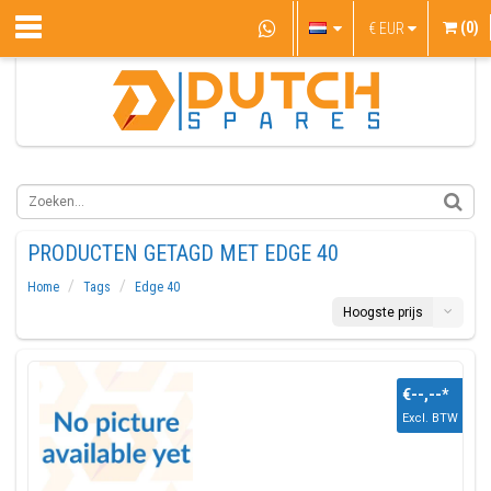
(0)
€
EUR
PRODUCTEN GETAGD MET EDGE 40
Home
Tags
Edge 40
Hoogste prijs
€--,--
*
Excl. BTW