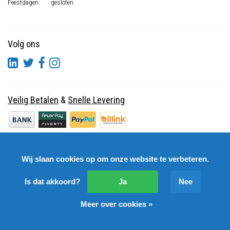
Feestdagen:
gesloten
Volg ons
Veilig Betalen
&
Snelle Levering
Wij slaan cookies op om onze website te verbeteren.
Is dat akkoord?
Ja
Nee
Meer over cookies »
© Copyright 2026 DutchSpares B.V. - Design by
Webdinge.nl
DutchSpares B.V. word beoordeeld met
:
9,9
/
10
(
2541
Reviews) bij
Kiyoh.nl