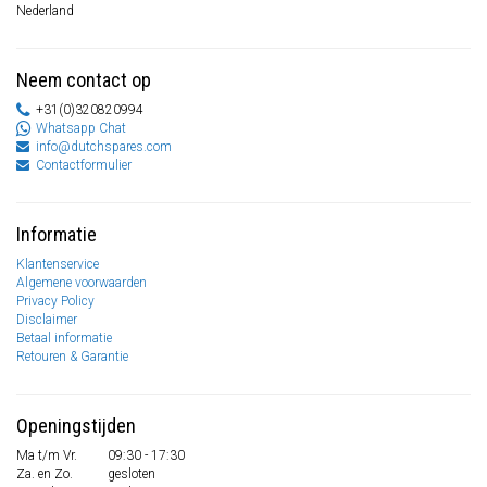
Nederland
Neem contact op
+31(0)320820994
Whatsapp Chat
info@dutchspares.com
Contactformulier
Informatie
Klantenservice
Algemene voorwaarden
Privacy Policy
Disclaimer
Betaal informatie
Retouren & Garantie
Openingstijden
Ma t/m Vr.
09:30 - 17:30
Za. en Zo.
gesloten