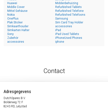
Huawei
Middenbehuizing
Middle Cover
Refurbished Tablets
Mittel Gehäuse
Refurbished Telefone
Nokia
Refurbished Telefoons
OnePlus
Samsung
Plak Sticker
Sim Card Tray Holder
Simkaarthouder
accessories
Simkarten Halter
iPad
Sony
iPad Used Tablets
Zubehör
iPhoneUsed Phones
accessoires
iphone
Contact
Adresgegevens
DutchSpares B.V.
Bolderweg 72 F
8243 RD, Lelystad