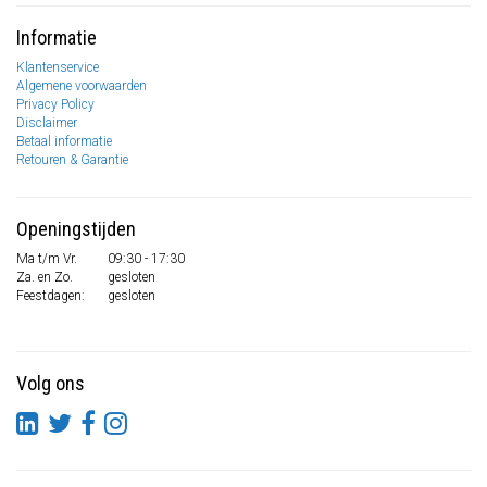
Informatie
Klantenservice
Algemene voorwaarden
Privacy Policy
Disclaimer
Betaal informatie
Retouren & Garantie
Openingstijden
Ma t/m Vr.
09:30 - 17:30
Za. en Zo.
gesloten
Feestdagen:
gesloten
Volg ons