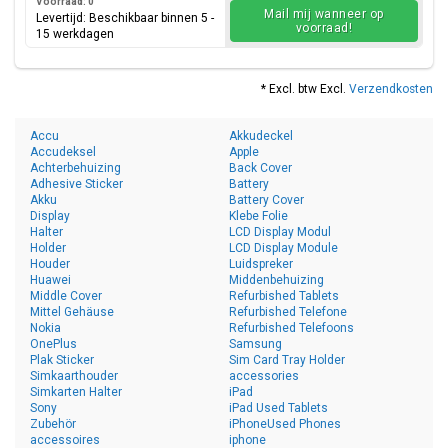
Voorraad: 0
Mail mij wanneer op
Levertijd: Beschikbaar binnen 5 -
voorraad!
15 werkdagen
* Excl. btw Excl.
Verzendkosten
Accu
Akkudeckel
Accudeksel
Apple
Achterbehuizing
Back Cover
Adhesive Sticker
Battery
Akku
Battery Cover
Display
Klebe Folie
Halter
LCD Display Modul
Holder
LCD Display Module
Houder
Luidspreker
Huawei
Middenbehuizing
Middle Cover
Refurbished Tablets
Mittel Gehäuse
Refurbished Telefone
Nokia
Refurbished Telefoons
OnePlus
Samsung
Plak Sticker
Sim Card Tray Holder
Simkaarthouder
accessories
Simkarten Halter
iPad
Sony
iPad Used Tablets
Zubehör
iPhoneUsed Phones
accessoires
iphone