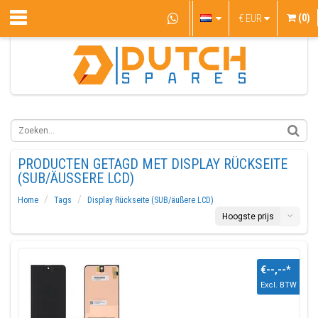
(0)
€
EUR
PRODUCTEN GETAGD MET DISPLAY RÜCKSEITE
(SUB/ÄUSSERE LCD)
Home
Tags
Display Rückseite (SUB/äußere LCD)
Hoogste prijs
€--,--
*
Excl. BTW