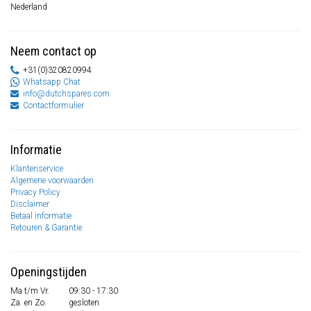
Nederland
Neem contact op
+31(0)320820994
Whatsapp Chat
info@dutchspares.com
Contactformulier
Informatie
Klantenservice
Algemene voorwaarden
Privacy Policy
Disclaimer
Betaal informatie
Retouren & Garantie
Openingstijden
Ma t/m Vr.
09:30 - 17:30
Za. en Zo.
gesloten