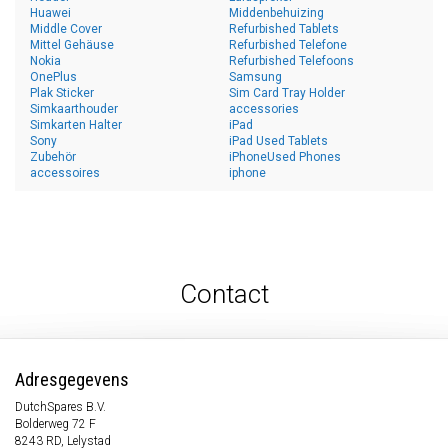
Huawei
Middenbehuizing
Middle Cover
Refurbished Tablets
Mittel Gehäuse
Refurbished Telefone
Nokia
Refurbished Telefoons
OnePlus
Samsung
Plak Sticker
Sim Card Tray Holder
Simkaarthouder
accessories
Simkarten Halter
iPad
Sony
iPad Used Tablets
Zubehör
iPhoneUsed Phones
accessoires
iphone
Contact
Adresgegevens
DutchSpares B.V.
Bolderweg 72 F
8243 RD, Lelystad