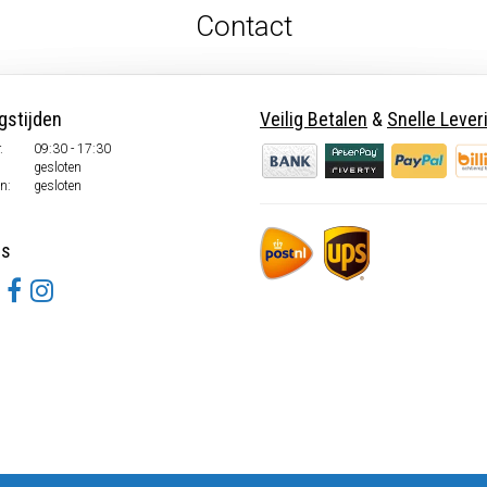
Contact
gstijden
Veilig Betalen
&
Snelle Lever
.
09:30 - 17:30
.
gesloten
n:
gesloten
ns