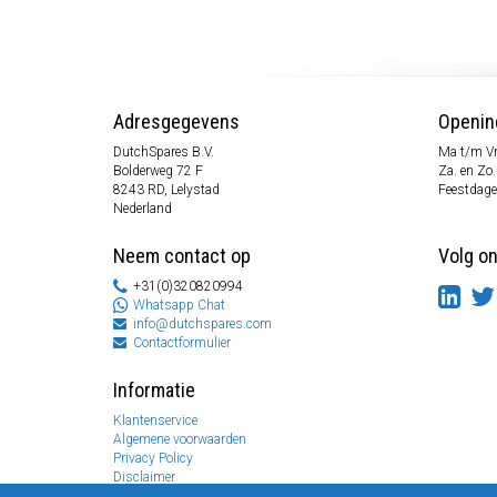
Adresgegevens
Openin
DutchSpares B.V.
Ma t/m Vr
Bolderweg 72 F
Za. en Zo
8243 RD, Lelystad
Feestdage
Nederland
Neem contact op
Volg o
+31(0)320820994
Whatsapp Chat
info@dutchspares.com
Contactformulier
Informatie
Klantenservice
Algemene voorwaarden
Privacy Policy
Disclaimer
Betaal informatie