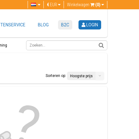
€
EUR
Winkelwagen
(0)
TENSERVICE
BLOG
B2C
LOGIN
ning
Sorteren op:
Hoogste prijs