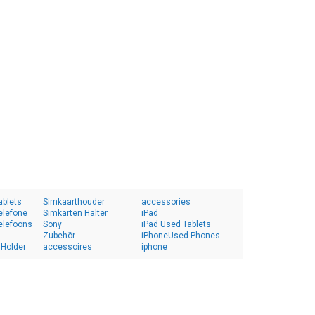
ablets
Simkaarthouder
accessories
elefone
Simkarten Halter
iPad
elefoons
Sony
iPad Used Tablets
Zubehör
iPhoneUsed Phones
 Holder
accessoires
iphone