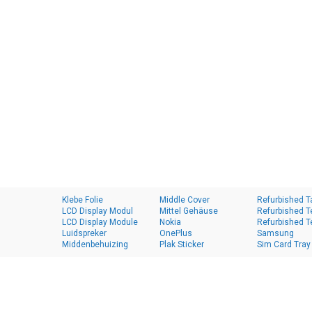
Klebe Folie
Middle Cover
Refurbished T
LCD Display Modul
Mittel Gehäuse
Refurbished T
LCD Display Module
Nokia
Refurbished T
Luidspreker
OnePlus
Samsung
Middenbehuizing
Plak Sticker
Sim Card Tray