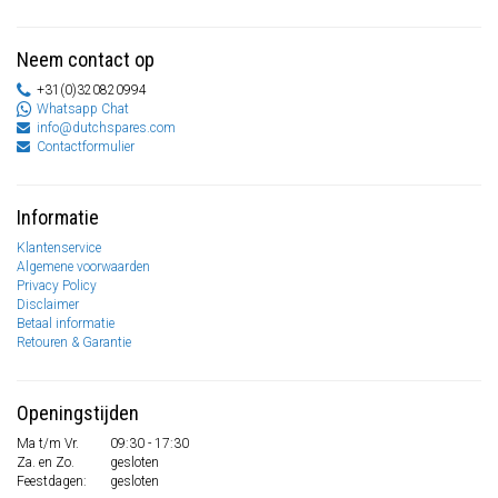
Neem contact op
+31(0)320820994
Whatsapp Chat
info@dutchspares.com
Contactformulier
Informatie
Klantenservice
Algemene voorwaarden
Privacy Policy
Disclaimer
Betaal informatie
Retouren & Garantie
Openingstijden
Ma t/m Vr.
09:30 - 17:30
Za. en Zo.
gesloten
Feestdagen:
gesloten