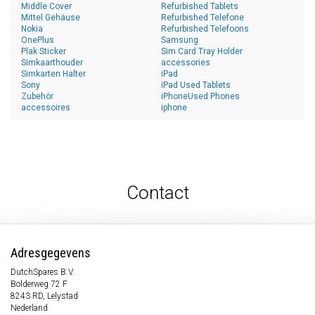
Middle Cover
Refurbished Tablets
Mittel Gehäuse
Refurbished Telefone
Nokia
Refurbished Telefoons
OnePlus
Samsung
Plak Sticker
Sim Card Tray Holder
Simkaarthouder
accessories
Simkarten Halter
iPad
Sony
iPad Used Tablets
Zubehör
iPhoneUsed Phones
accessoires
iphone
Contact
Adresgegevens
DutchSpares B.V.
Bolderweg 72 F
8243 RD, Lelystad
Nederland