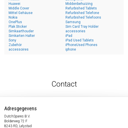
Huawei
Middenbehuizing
Middle Cover
Refurbished Tablets
Mittel Gehäuse
Refurbished Telefone
Nokia
Refurbished Telefoons
OnePlus
Samsung
Plak Sticker
Sim Card Tray Holder
Simkaarthouder
accessories
Simkarten Halter
iPad
Sony
iPad Used Tablets
Zubehör
iPhoneUsed Phones
accessoires
iphone
Contact
Adresgegevens
DutchSpares B.V.
Bolderweg 72 F
8243 RD, Lelystad