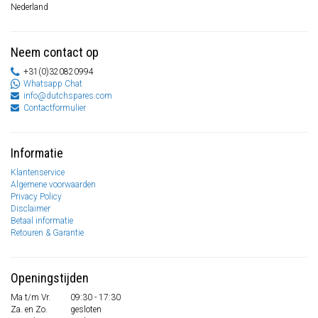
Nederland
Neem contact op
+31(0)320820994
Whatsapp Chat
info@dutchspares.com
Contactformulier
Informatie
Klantenservice
Algemene voorwaarden
Privacy Policy
Disclaimer
Betaal informatie
Retouren & Garantie
Openingstijden
Ma t/m Vr.
09:30 - 17:30
Za. en Zo.
gesloten