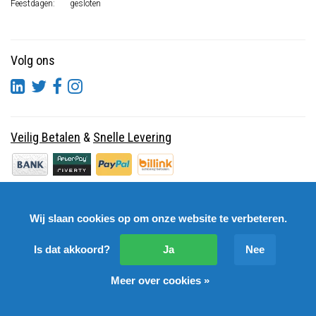
Feestdagen:
gesloten
Volg ons
Veilig Betalen
&
Snelle Levering
Wij slaan cookies op om onze website te verbeteren.
Is dat akkoord?
Ja
Nee
Meer over cookies »
© Copyright 2026 DutchSpares B.V. - Design by
Webdinge.nl
DutchSpares B.V. word beoordeeld met
:
9,9
/
10
(
2541
Reviews) bij
Kiyoh.nl