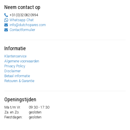
Neem contact op
+31(0)320820994
Whatsapp Chat
info@dutchspares.com
Contactformulier
Informatie
Klantenservice
Algemene voorwaarden
Privacy Policy
Disclaimer
Betaal informatie
Retouren & Garantie
Openingstijden
Ma t/m Vr.
09:30 - 17:30
Za. en Zo.
gesloten
Feestdagen:
gesloten