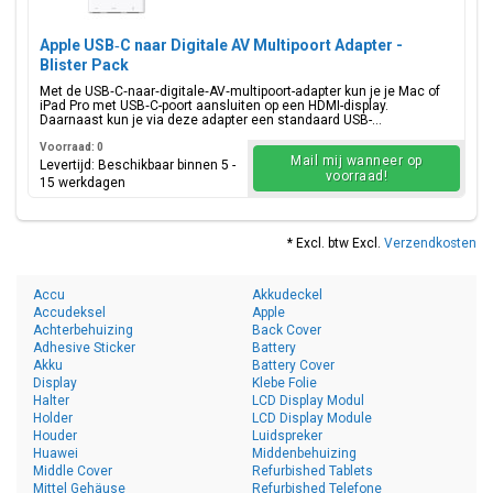
Apple USB‑C naar Digitale AV Multipoort Adapter -
Blister Pack
Met de USB‑C‑naar‑digitale‑AV‑multipoort-adapter kun je je Mac of
iPad Pro met USB‑C-poort aansluiten op een HDMI-display.
Daarnaast kun je via deze adapter een standaard USB-...
Voorraad: 0
Mail mij wanneer op
Levertijd: Beschikbaar binnen 5 -
voorraad!
15 werkdagen
* Excl. btw Excl.
Verzendkosten
Accu
Akkudeckel
Accudeksel
Apple
Achterbehuizing
Back Cover
Adhesive Sticker
Battery
Akku
Battery Cover
Display
Klebe Folie
Halter
LCD Display Modul
Holder
LCD Display Module
Houder
Luidspreker
Huawei
Middenbehuizing
Middle Cover
Refurbished Tablets
Mittel Gehäuse
Refurbished Telefone