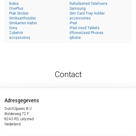
Nokia
Refurbished Telefoons
OnePlus
Samsung
Plak Sticker
Sim Card Tray Holder
Simkaarthouder
accessories
Simkarten Halter
iPad
Sony
iPad Used Tablets
Zubehör
iPhoneUsed Phones
accessoires
iphone
Contact
Adresgegevens
DutchSpares B.V.
Bolderweg 72 F
8243 RD, Lelystad
Nederland