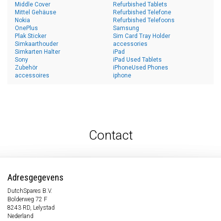
Middle Cover
Refurbished Tablets
Mittel Gehäuse
Refurbished Telefone
Nokia
Refurbished Telefoons
OnePlus
Samsung
Plak Sticker
Sim Card Tray Holder
Simkaarthouder
accessories
Simkarten Halter
iPad
Sony
iPad Used Tablets
Zubehör
iPhoneUsed Phones
accessoires
iphone
Contact
Adresgegevens
DutchSpares B.V.
Bolderweg 72 F
8243 RD, Lelystad
Nederland