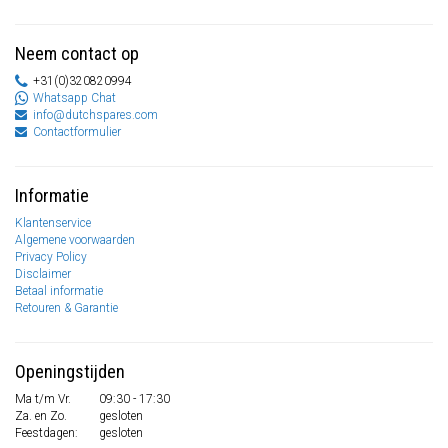
Neem contact op
+31(0)320820994
Whatsapp Chat
info@dutchspares.com
Contactformulier
Informatie
Klantenservice
Algemene voorwaarden
Privacy Policy
Disclaimer
Betaal informatie
Retouren & Garantie
Openingstijden
Ma t/m Vr.
09:30 - 17:30
Za. en Zo.
gesloten
Feestdagen:
gesloten