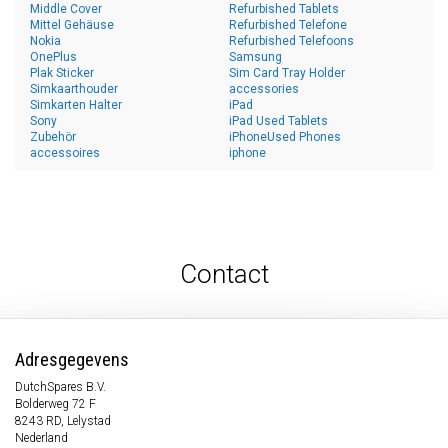
Middle Cover
Refurbished Tablets
Mittel Gehäuse
Refurbished Telefone
Nokia
Refurbished Telefoons
OnePlus
Samsung
Plak Sticker
Sim Card Tray Holder
Simkaarthouder
accessories
Simkarten Halter
iPad
Sony
iPad Used Tablets
Zubehör
iPhoneUsed Phones
accessoires
iphone
Contact
Adresgegevens
DutchSpares B.V.
Bolderweg 72 F
8243 RD, Lelystad
Nederland