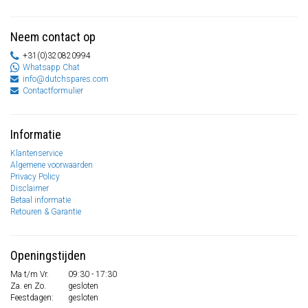
Neem contact op
+31(0)320820994
Whatsapp Chat
info@dutchspares.com
Contactformulier
Informatie
Klantenservice
Algemene voorwaarden
Privacy Policy
Disclaimer
Betaal informatie
Retouren & Garantie
Openingstijden
Ma t/m Vr.
09:30 - 17:30
Za. en Zo.
gesloten
Feestdagen:
gesloten